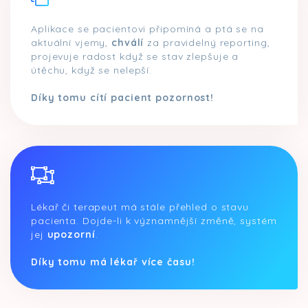
Aplikace se pacientovi připomíná a ptá se na
aktuální vjemy,
chválí
za pravidelný reporting,
projevuje radost když se stav zlepšuje a
útěchu, když se nelepší.
Díky tomu cítí pacient pozornost!
Lékař či terapeut má stále přehled o stavu
pacienta. Dojde-li k významnější změně, systém
jej
upozorní
.
Díky tomu má lékař více času!