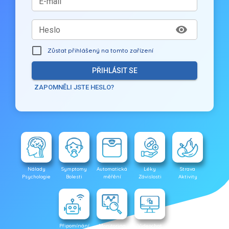
E-mail
Heslo
Zůstat přihlášený na tomto zařízení
PŘIHLÁSIT SE
ZAPOMNĚLI JSTE HESLO?
Nálady
Symptomy
Automatická
Léky
Strava
Psychologie
Bolesti
měřění
Závislosti
Aktivity
Připomínání
Monitoring
Videochat