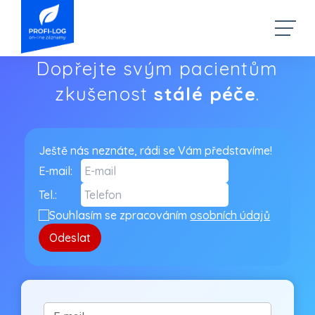
Dopřejte svým pacientům
zkušenost
stálé péče
.
Ještě nás neznáte, rádi se Vám představíme!
E-mail:
Tel.:
Souhlasím se zpracováním
osobních údajů