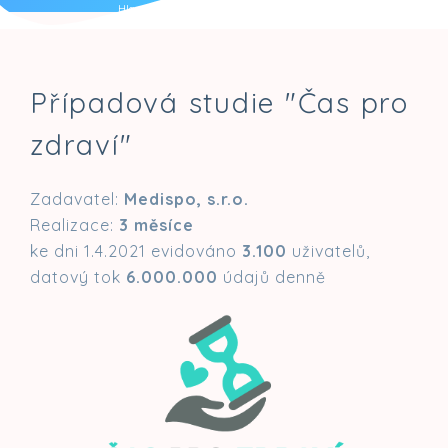
Hlas. roboti
Mobilní app.
Komunikace
Případová studie "Čas pro
zdraví"
Zadavatel:
Medispo, s.r.o.
Realizace:
3 měsíce
ke dni 1.4.2021 evidováno
3.100
uživatelů,
datový tok
6.000.000
údajů denně