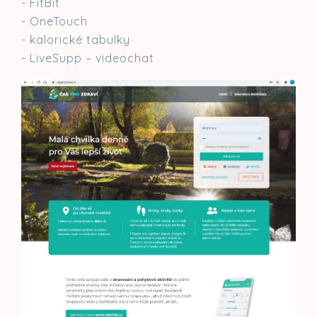
- FitBit
- OneTouch
- kalorické tabulky
- LiveSupp – videochat