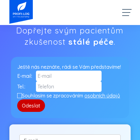
Dopřejte svým pacientům
zkušenost
stálé péče
.
Ještě nás neznáte, rádi se Vám představíme!
E-mail:
Tel.:
Souhlasím se zpracováním
osobních údajů