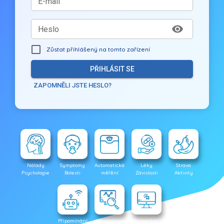
E-mail
Heslo
Zůstat přihlášený na tomto zařízení
PŘIHLÁSIT SE
ZAPOMNĚLI JSTE HESLO?
Nálady
Symptomy
Automatická
Léky
Strava
Psychologie
Bolesti
měřění
Závislosti
Aktivity
Připomínání
Monitoring
Videochat